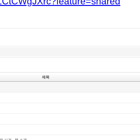
/3LCtCWgJXrc?feature=shared
제목
제 사건 _책 소걔