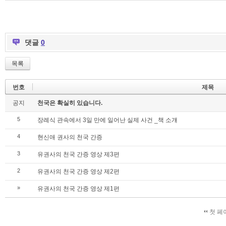
댓글
0
목록
번호
제목
공지
천국은 확실히 있습니다.
5
장례식 관속에서 3일 만에 일어난 실제 사건 _책 소걔
4
현신애 권사의 천국 간증
3
유권사의 천국 간증 영상 제3편
2
유권사의 천국 간증 영상 제2편
»
유권사의 천국 간증 영상 제1편
첫 페