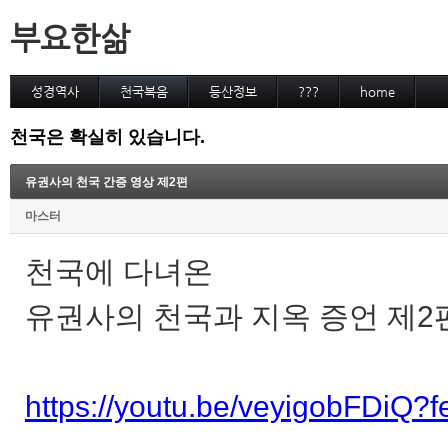
부요한삶
성경역사
천국복음
등산정보
???
home
천국은 확실히 있습니다.
유권사의 천국 간증 영상 제2편
마스터
천국에 다녀온
유권사의 천국과 지옥 증언 제2
https://youtu.be/veyigobFDiQ?