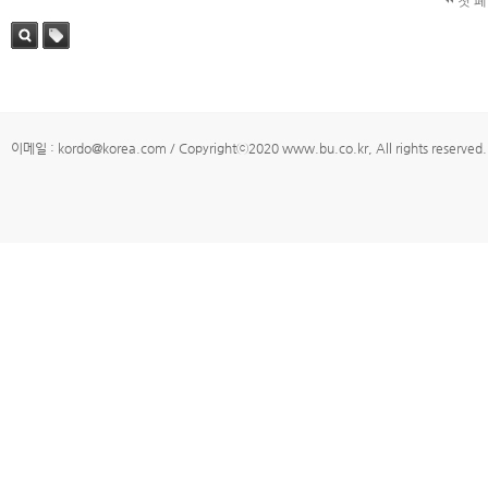
첫 
검색
태그
이메일 : kordo@korea.com / Copyrightⓒ2020 www.bu.co.kr, All rights reserved.