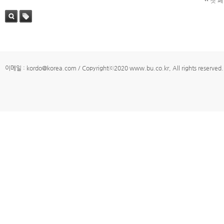
첫 
검색
태그
이메일 : kordo@korea.com / Copyrightⓒ2020 www.bu.co.kr, All rights reserved.