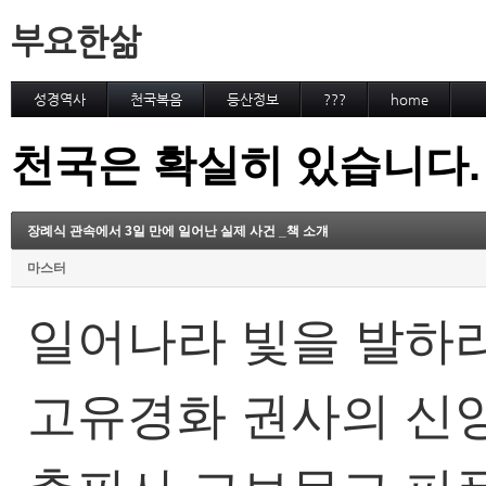
부요한삶
성경역사
천국복음
등산정보
???
home
천국은 확실히 있습니다.
장례식 관속에서 3일 만에 일어난 실제 사건 _책 소걔
마스터
일어나라 빛을 발하
고유경화 권사의 신