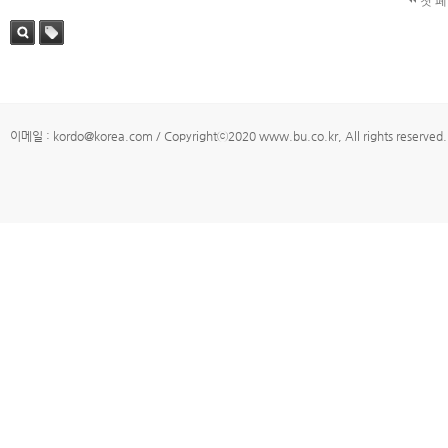
첫 
검색
태그
이메일 : kordo@korea.com / Copyrightⓒ2020 www.bu.co.kr, All rights reserved.