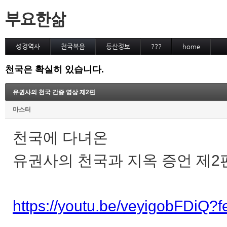
부요한삶
성경역사
천국복음
등산정보
???
home
천국은 확실히 있습니다.
유권사의 천국 간증 영상 제2편
마스터
천국에 다녀온
유권사의 천국과 지옥 증언 제2
https://youtu.be/veyigobFDiQ?