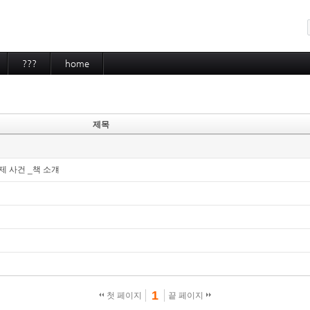
메뉴 건너뛰기
???
home
제목
제 사건 _책 소걔
1
첫 페이지
끝 페이지