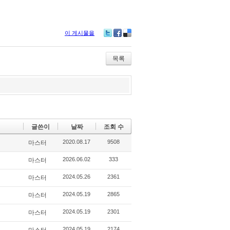
이 게시물을
Tw
Fa
De
itte
ce
lici
r
bo
ou
목록
ok
s
글쓴이
날짜
조회 수
2020.08.17
9508
마스터
2026.06.02
333
마스터
2024.05.26
2361
마스터
2024.05.19
2865
마스터
2024.05.19
2301
마스터
2024.05.19
2174
마스터