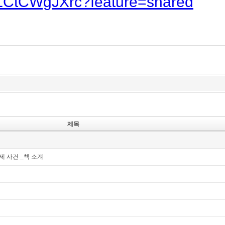
/3LCtCWgJXrc?feature=shared
제목
제 사건 _책 소걔