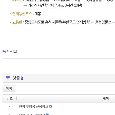
첨부 [
1
]
댓글
0
목록
번호
제목
7
단양 구담봉 산행정보
6