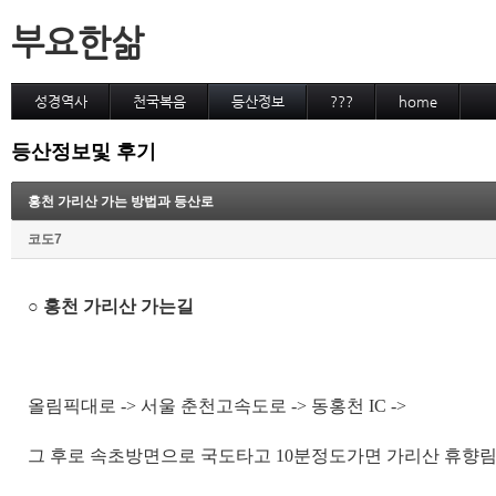
부요한삶
성경역사
천국복음
등산정보
???
home
등산정보및 후기
홍천 가리산 가는 방법과 등산로
코도7
○ 홍천
가리산 가는길
올림픽대로
->
서울 춘천고속도로
->
동홍천
IC ->
그 후로 속초방면으로 국도타고
10
분정도가면 가리산 휴향